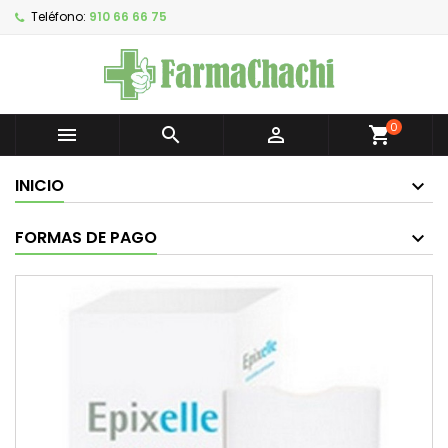
Teléfono:
910 66 66 75
0



shopping_cart
INICIO
FORMAS DE PAGO