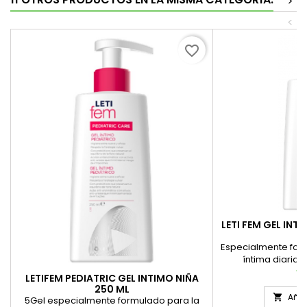
>
<
favorite_border
LETI FEM GEL INT
2
Especialmente form
íntima diaria 
adole
Pr
12
LETIFEM PEDIATRIC GEL INTIMO NIÑA
250 ML
Añad

5Gel especialmente formulado para la