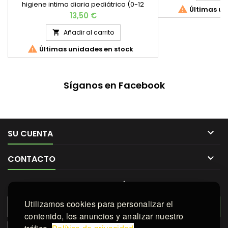
higiene intima diaria pediátrica (0-12

Últimas un
años).
Precio
13,50 €
Añadir al carrito


Últimas unidades en stock
Síganos en Facebook

SU CUENTA

CONTACTO
BOLETÍN
Utilizamos cookies para personalizar el
contenido, los anuncios y analizar nuestro
Responsable:
farmachachi.com
Finalidad:
Enviarte