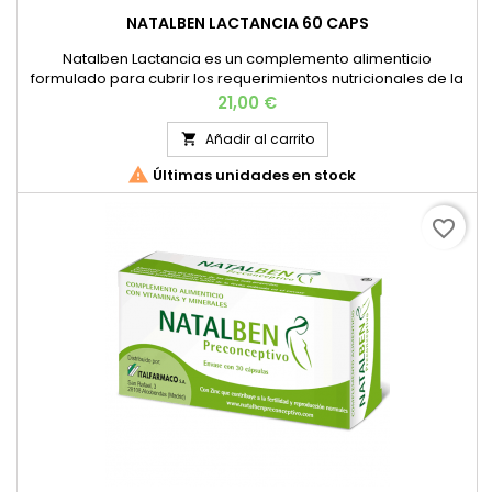
NATALBEN LACTANCIA 60 CAPS
Natalben Lactancia es un complemento alimenticio
formulado para cubrir los requerimientos nutricionales de la
madre a lo largo del periodo de lactancia materna.
Precio
21,00 €
Añadir al carrito


Últimas unidades en stock
favorite_border