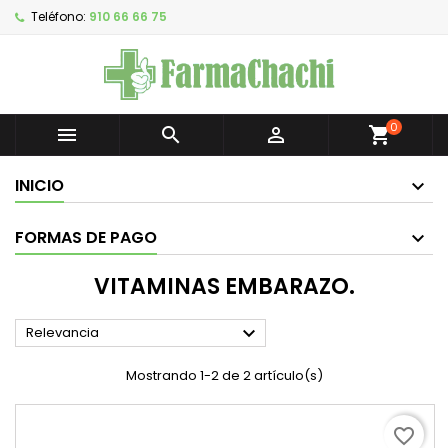
Teléfono:
910 66 66 75
0



shopping_cart
INICIO
FORMAS DE PAGO
VITAMINAS EMBARAZO.

Relevancia
Mostrando 1-2 de 2 artículo(s)
favorite_border